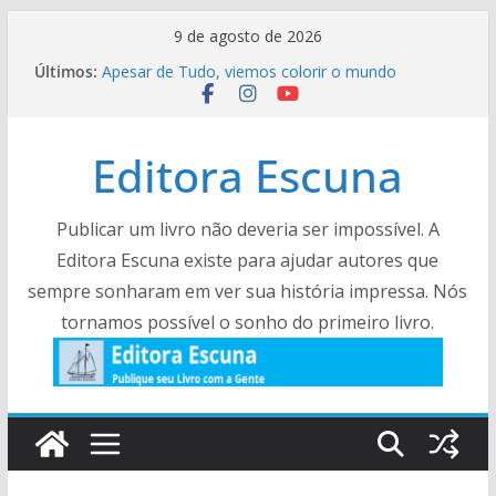
Pular
9 de agosto de 2026
para
Últimos:
Apesar de Tudo, viemos colorir o mundo
o
Crônicas Para Ler Com cAlma – Volume 5
Viva a Várzea – Prorrogação
conteúdo
Facas e Facões de um biólogo de campo –
Editora Escuna
Histórias e crônias.
Resenha – Rock Literário
Publicar um livro não deveria ser impossível. A
Editora Escuna existe para ajudar autores que
sempre sonharam em ver sua história impressa. Nós
tornamos possível o sonho do primeiro livro.