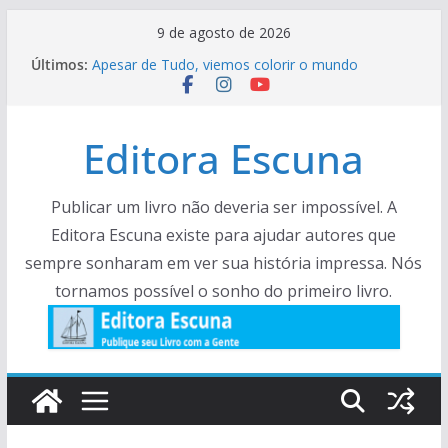
Pular
9 de agosto de 2026
para
Últimos:
Apesar de Tudo, viemos colorir o mundo
o
Crônicas Para Ler Com cAlma – Volume 5
Viva a Várzea – Prorrogação
conteúdo
Facas e Facões de um biólogo de campo –
Editora Escuna
Histórias e crônias.
Resenha – Rock Literário
Publicar um livro não deveria ser impossível. A
Editora Escuna existe para ajudar autores que
sempre sonharam em ver sua história impressa. Nós
tornamos possível o sonho do primeiro livro.