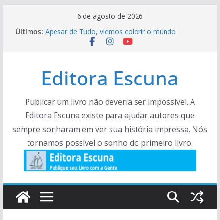
Pular
6 de agosto de 2026
para
Últimos:
Apesar de Tudo, viemos colorir o mundo
o
Crônicas Para Ler Com cAlma – Volume 5
Viva a Várzea – Prorrogação
conteúdo
Facas e Facões de um biólogo de campo –
Editora Escuna
Histórias e crônias.
Resenha – Rock Literário
Publicar um livro não deveria ser impossível. A
Editora Escuna existe para ajudar autores que
sempre sonharam em ver sua história impressa. Nós
tornamos possível o sonho do primeiro livro.