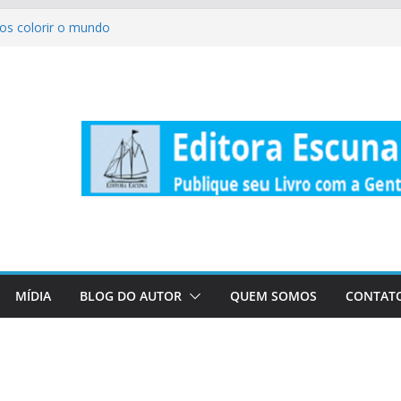
os colorir o mundo
m cAlma – Volume 5
rogação
 biólogo de campo – Histórias e
rio
MÍDIA
BLOG DO AUTOR
QUEM SOMOS
CONTAT