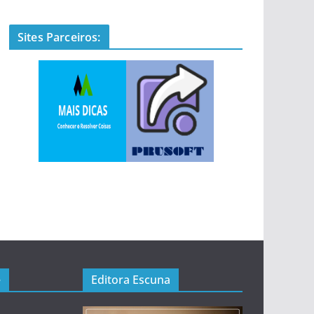
Sites Parceiros:
e
Editora Escuna