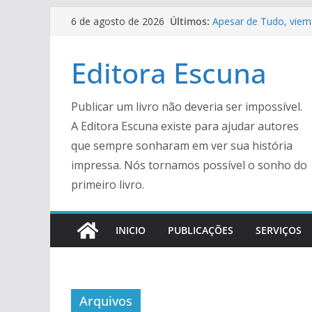
Pular
Últimos:
Apesar de Tudo, viem
6 de agosto de 2026
para
Crônicas Para Ler Co
Viva a Várzea – Pror
o
Editora Escuna
Facas e Facões de um
conteúdo
crônias.
Resenha – Rock Literá
Publicar um livro não deveria ser impossível.
A Editora Escuna existe para ajudar autores
que sempre sonharam em ver sua história
impressa. Nós tornamos possível o sonho do
primeiro livro.
INICIO
PUBLICAÇÕES
SERVIÇOS
Arquivos