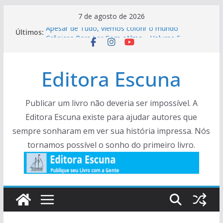
Pular
7 de agosto de 2026
para
Apesar de Tudo, viemos colorir o mundo
Últimos:
o
Crônicas Para Ler Com cAlma – Volume 5
Viva a Várzea – Prorrogação
conteúdo
Facas e Facões de um biólogo de campo –
Editora Escuna
Histórias e crônias.
Resenha – Rock Literário
Publicar um livro não deveria ser impossível. A
Editora Escuna existe para ajudar autores que
sempre sonharam em ver sua história impressa. Nós
tornamos possível o sonho do primeiro livro.